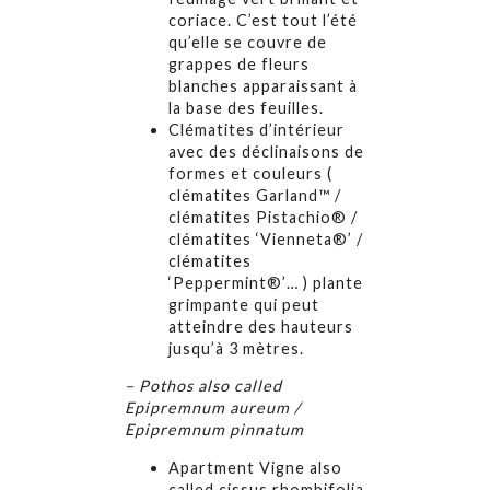
coriace. C’est tout l’été
qu’elle se couvre de
grappes de fleurs
blanches apparaissant à
la base des feuilles.
Clématites d’intérieur
avec des déclinaisons de
formes et couleurs (
clématites Garland™ /
clématites Pistachio® /
clématites ‘Vienneta®’ /
clématites
‘Peppermint®’… ) plante
grimpante qui peut
atteindre des hauteurs
jusqu’à 3 mètres.
– Pothos also called
Epipremnum aureum /
Epipremnum pinnatum
Apartment Vigne also
called cissus rhombifolia