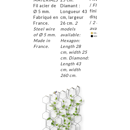
« Ce s
/
FINISH
2
Fil acier de
Diamant :
parfois
finitions
Ø 5 mm.
Longueur 43
idées
disponibles
Fabriqué en
cm, largeur
simples
/
2 colors
France.
26 cm.
2
réinve
available
:
Steel wire
models
le mond
of Ø 5 mm.
available:
Made in
Hexagon:
France.
Length 28
cm, width 25
cm. Diamond:
Length 43
cm, width
260 cm.