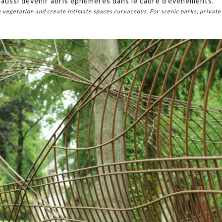
nt aussi devenir abris éphémères dans le cadre d’événements.
 vegetation and create intimate spaces curvaceous. For scenic parks, private